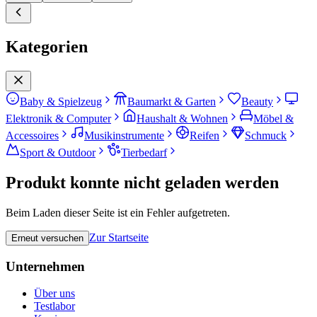
Kategorien
Baby & Spielzeug
Baumarkt & Garten
Beauty
Elektronik & Computer
Haushalt & Wohnen
Möbel &
Accessoires
Musikinstrumente
Reifen
Schmuck
Sport & Outdoor
Tierbedarf
Produkt konnte nicht geladen werden
Beim Laden dieser Seite ist ein Fehler aufgetreten.
Zur Startseite
Erneut versuchen
Unternehmen
Über uns
Testlabor