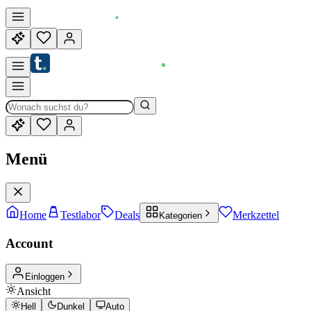
Menü
Home
Testlabor
Deals
Merkzettel
Kategorien
Account
Einloggen
Ansicht
Hell
Dunkel
Auto