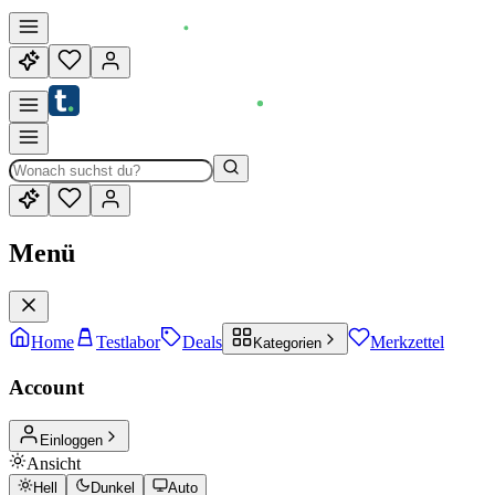
Menü
Home
Testlabor
Deals
Merkzettel
Kategorien
Account
Einloggen
Ansicht
Hell
Dunkel
Auto