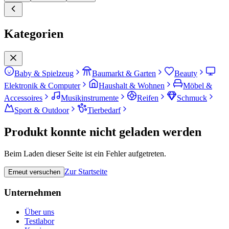
Kategorien
Baby & Spielzeug
Baumarkt & Garten
Beauty
Elektronik & Computer
Haushalt & Wohnen
Möbel &
Accessoires
Musikinstrumente
Reifen
Schmuck
Sport & Outdoor
Tierbedarf
Produkt konnte nicht geladen werden
Beim Laden dieser Seite ist ein Fehler aufgetreten.
Zur Startseite
Erneut versuchen
Unternehmen
Über uns
Testlabor