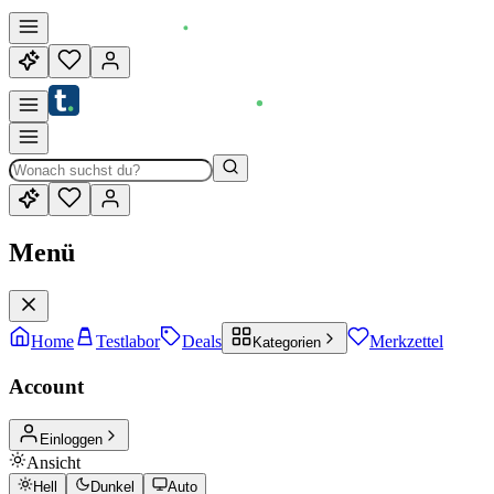
Menü
Home
Testlabor
Deals
Merkzettel
Kategorien
Account
Einloggen
Ansicht
Hell
Dunkel
Auto