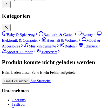
Kategorien
Baby & Spielzeug
Baumarkt & Garten
Beauty
Elektronik & Computer
Haushalt & Wohnen
Möbel &
Accessoires
Musikinstrumente
Reifen
Schmuck
Sport & Outdoor
Tierbedarf
Produkt konnte nicht geladen werden
Beim Laden dieser Seite ist ein Fehler aufgetreten.
Zur Startseite
Erneut versuchen
Unternehmen
Über uns
Testlabor