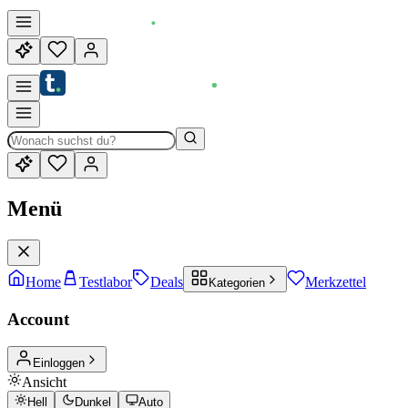
Menü
Home
Testlabor
Deals
Merkzettel
Kategorien
Account
Einloggen
Ansicht
Hell
Dunkel
Auto