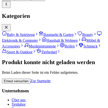
Kategorien
Baby & Spielzeug
Baumarkt & Garten
Beauty
Elektronik & Computer
Haushalt & Wohnen
Möbel &
Accessoires
Musikinstrumente
Reifen
Schmuck
Sport & Outdoor
Tierbedarf
Produkt konnte nicht geladen werden
Beim Laden dieser Seite ist ein Fehler aufgetreten.
Zur Startseite
Erneut versuchen
Unternehmen
Über uns
Testlabor