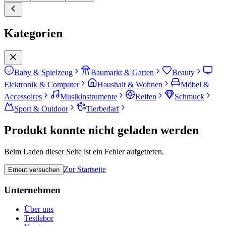
Kategorien
Baby & Spielzeug
Baumarkt & Garten
Beauty
Elektronik & Computer
Haushalt & Wohnen
Möbel &
Accessoires
Musikinstrumente
Reifen
Schmuck
Sport & Outdoor
Tierbedarf
Produkt konnte nicht geladen werden
Beim Laden dieser Seite ist ein Fehler aufgetreten.
Zur Startseite
Erneut versuchen
Unternehmen
Über uns
Testlabor