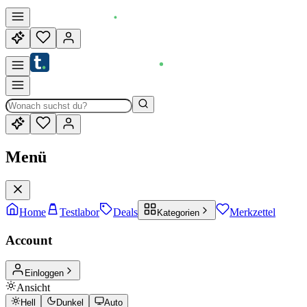
Menü
Home
Testlabor
Deals
Merkzettel
Kategorien
Account
Einloggen
Ansicht
Hell
Dunkel
Auto