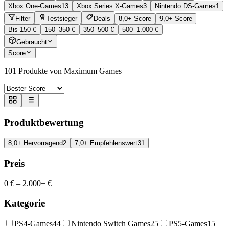
Xbox One-Games
13
Xbox Series X-Games
3
Nintendo DS-Games
1
Filter
Testsieger
Deals
8,0+ Score
9,0+ Score
Bis 150 €
150–350 €
350–500 €
500–1.000 €
Gebraucht
Score
101
Produkte von Maximum Games
Produktbewertung
8,0+ Hervorragend
2
7,0+ Empfehlenswert
31
Preis
0 €
–
2.000+ €
Kategorie
PS4-Games
44
Nintendo Switch Games
25
PS5-Games
15