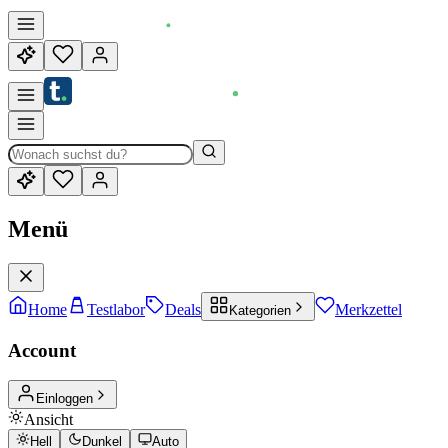
Menü
Home
Testlabor
Deals
Merkzettel
Kategorien
Account
Einloggen
Ansicht
Hell
Dunkel
Auto