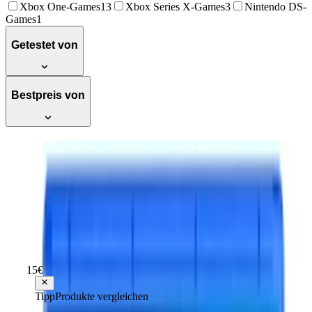
Xbox One-Games
13
Xbox Series X-Games
3
Nintendo DS-
Games
1
Getestet von
Bestpreis von
Maximum Games Double Dragon
Gaiden: Rise of the Dragons (PS4) -
Seamless Fighter Switching for
Devastating Combos
Empfehlenswert
Testsieger Score
71
15
€
ab
21
Tipp
Produkte vergleichen