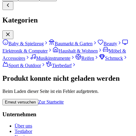
Kategorien
Baby & Spielzeug
Baumarkt & Garten
Beauty
Elektronik & Computer
Haushalt & Wohnen
Möbel &
Accessoires
Musikinstrumente
Reifen
Schmuck
Sport & Outdoor
Tierbedarf
Produkt konnte nicht geladen werden
Beim Laden dieser Seite ist ein Fehler aufgetreten.
Zur Startseite
Erneut versuchen
Unternehmen
Über uns
Testlabor