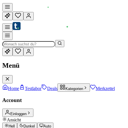
Menü
Home
Testlabor
Deals
Merkzettel
Kategorien
Account
Einloggen
Ansicht
Hell
Dunkel
Auto