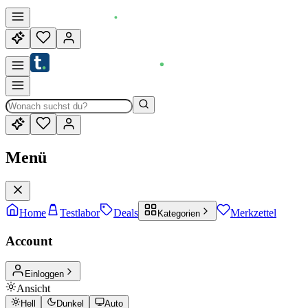
Menü
Home
Testlabor
Deals
Merkzettel
Kategorien
Account
Einloggen
Ansicht
Hell
Dunkel
Auto