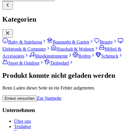
Kategorien
Baby & Spielzeug
Baumarkt & Garten
Beauty
Elektronik & Computer
Haushalt & Wohnen
Möbel &
Accessoires
Musikinstrumente
Reifen
Schmuck
Sport & Outdoor
Tierbedarf
Produkt konnte nicht geladen werden
Beim Laden dieser Seite ist ein Fehler aufgetreten.
Zur Startseite
Erneut versuchen
Unternehmen
Über uns
Testlabor