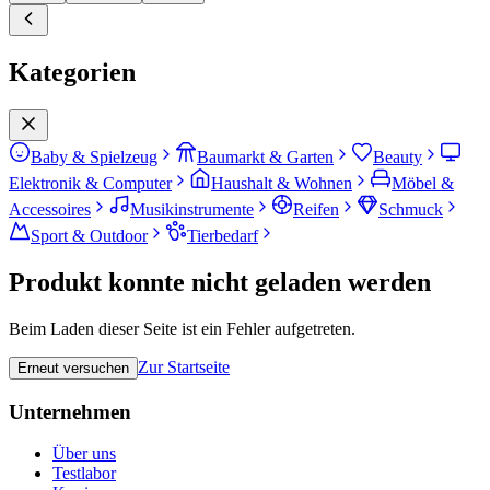
Kategorien
Baby & Spielzeug
Baumarkt & Garten
Beauty
Elektronik & Computer
Haushalt & Wohnen
Möbel &
Accessoires
Musikinstrumente
Reifen
Schmuck
Sport & Outdoor
Tierbedarf
Produkt konnte nicht geladen werden
Beim Laden dieser Seite ist ein Fehler aufgetreten.
Zur Startseite
Erneut versuchen
Unternehmen
Über uns
Testlabor