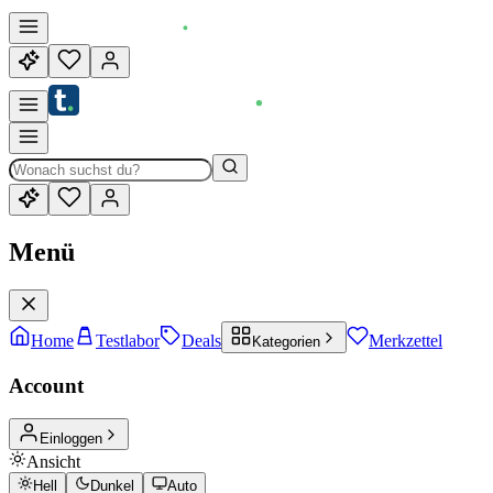
Menü
Home
Testlabor
Deals
Merkzettel
Kategorien
Account
Einloggen
Ansicht
Hell
Dunkel
Auto