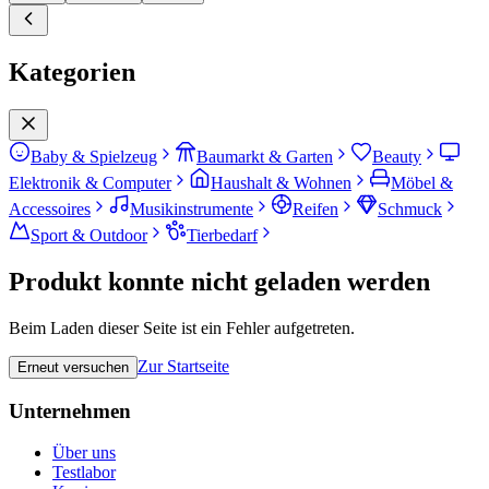
Kategorien
Baby & Spielzeug
Baumarkt & Garten
Beauty
Elektronik & Computer
Haushalt & Wohnen
Möbel &
Accessoires
Musikinstrumente
Reifen
Schmuck
Sport & Outdoor
Tierbedarf
Produkt konnte nicht geladen werden
Beim Laden dieser Seite ist ein Fehler aufgetreten.
Zur Startseite
Erneut versuchen
Unternehmen
Über uns
Testlabor