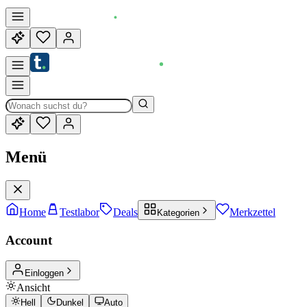
Menü
Home
Testlabor
Deals
Merkzettel
Kategorien
Account
Einloggen
Ansicht
Hell
Dunkel
Auto