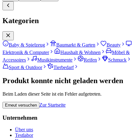
Kategorien
Baby & Spielzeug
Baumarkt & Garten
Beauty
Elektronik & Computer
Haushalt & Wohnen
Möbel &
Accessoires
Musikinstrumente
Reifen
Schmuck
Sport & Outdoor
Tierbedarf
Produkt konnte nicht geladen werden
Beim Laden dieser Seite ist ein Fehler aufgetreten.
Zur Startseite
Erneut versuchen
Unternehmen
Über uns
Testlabor