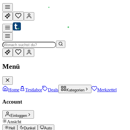
Menü
Home
Testlabor
Deals
Merkzettel
Kategorien
Account
Einloggen
Ansicht
Hell
Dunkel
Auto