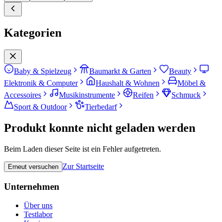
Kategorien
Baby & Spielzeug
Baumarkt & Garten
Beauty
Elektronik & Computer
Haushalt & Wohnen
Möbel &
Accessoires
Musikinstrumente
Reifen
Schmuck
Sport & Outdoor
Tierbedarf
Produkt konnte nicht geladen werden
Beim Laden dieser Seite ist ein Fehler aufgetreten.
Zur Startseite
Erneut versuchen
Unternehmen
Über uns
Testlabor