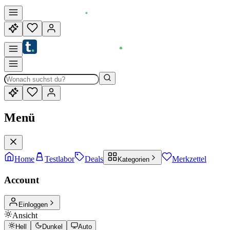
Menü
Home
Testlabor
Deals
Merkzettel
Kategorien
Account
Einloggen
Ansicht
Hell
Dunkel
Auto