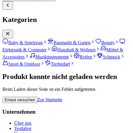
Kategorien
Baby & Spielzeug
Baumarkt & Garten
Beauty
Elektronik & Computer
Haushalt & Wohnen
Möbel &
Accessoires
Musikinstrumente
Reifen
Schmuck
Sport & Outdoor
Tierbedarf
Produkt konnte nicht geladen werden
Beim Laden dieser Seite ist ein Fehler aufgetreten.
Zur Startseite
Erneut versuchen
Unternehmen
Über uns
Testlabor