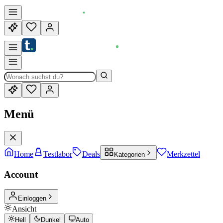
Menü
Home
Testlabor
Deals
Merkzettel
Kategorien
Account
Einloggen
Ansicht
Hell
Dunkel
Auto