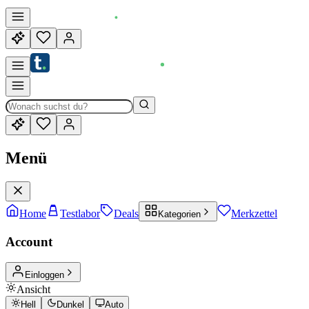
Menü
Home
Testlabor
Deals
Merkzettel
Kategorien
Account
Einloggen
Ansicht
Hell
Dunkel
Auto