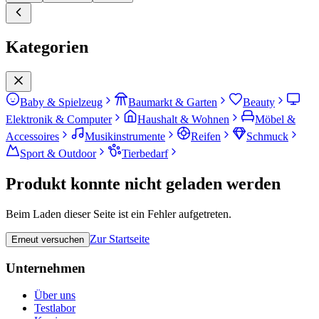
Kategorien
Baby & Spielzeug
Baumarkt & Garten
Beauty
Elektronik & Computer
Haushalt & Wohnen
Möbel &
Accessoires
Musikinstrumente
Reifen
Schmuck
Sport & Outdoor
Tierbedarf
Produkt konnte nicht geladen werden
Beim Laden dieser Seite ist ein Fehler aufgetreten.
Zur Startseite
Erneut versuchen
Unternehmen
Über uns
Testlabor