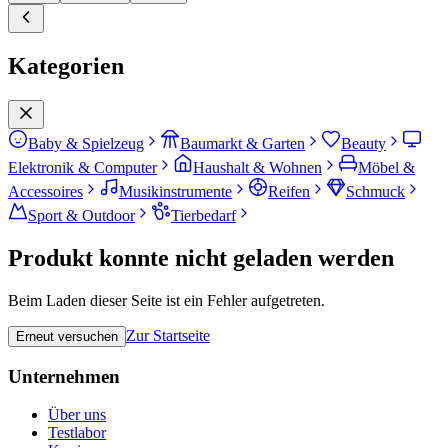
Kategorien
Baby & Spielzeug
Baumarkt & Garten
Beauty
Elektronik & Computer
Haushalt & Wohnen
Möbel &
Accessoires
Musikinstrumente
Reifen
Schmuck
Sport & Outdoor
Tierbedarf
Produkt konnte nicht geladen werden
Beim Laden dieser Seite ist ein Fehler aufgetreten.
Zur Startseite
Erneut versuchen
Unternehmen
Über uns
Testlabor