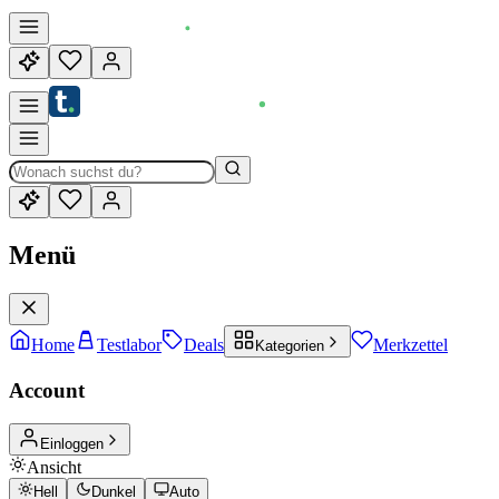
Menü
Home
Testlabor
Deals
Merkzettel
Kategorien
Account
Einloggen
Ansicht
Hell
Dunkel
Auto