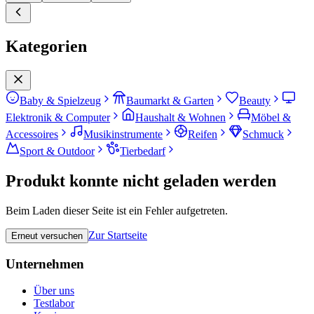
Kategorien
Baby & Spielzeug
Baumarkt & Garten
Beauty
Elektronik & Computer
Haushalt & Wohnen
Möbel &
Accessoires
Musikinstrumente
Reifen
Schmuck
Sport & Outdoor
Tierbedarf
Produkt konnte nicht geladen werden
Beim Laden dieser Seite ist ein Fehler aufgetreten.
Zur Startseite
Erneut versuchen
Unternehmen
Über uns
Testlabor