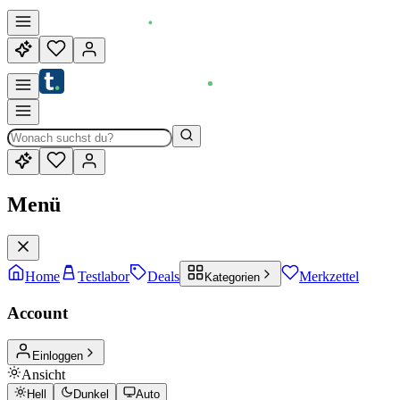
Menü
Home
Testlabor
Deals
Merkzettel
Kategorien
Account
Einloggen
Ansicht
Hell
Dunkel
Auto