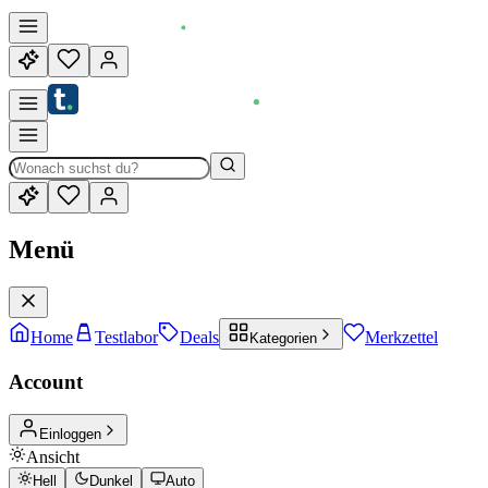
Menü
Home
Testlabor
Deals
Merkzettel
Kategorien
Account
Einloggen
Ansicht
Hell
Dunkel
Auto