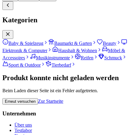
Kategorien
Baby & Spielzeug
Baumarkt & Garten
Beauty
Elektronik & Computer
Haushalt & Wohnen
Möbel &
Accessoires
Musikinstrumente
Reifen
Schmuck
Sport & Outdoor
Tierbedarf
Produkt konnte nicht geladen werden
Beim Laden dieser Seite ist ein Fehler aufgetreten.
Zur Startseite
Erneut versuchen
Unternehmen
Über uns
Testlabor