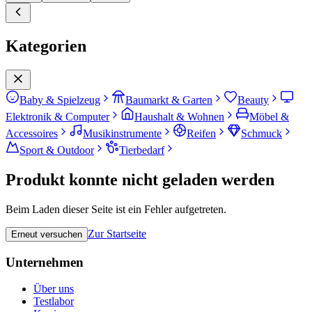
Kategorien
Baby & Spielzeug
Baumarkt & Garten
Beauty
Elektronik & Computer
Haushalt & Wohnen
Möbel &
Accessoires
Musikinstrumente
Reifen
Schmuck
Sport & Outdoor
Tierbedarf
Produkt konnte nicht geladen werden
Beim Laden dieser Seite ist ein Fehler aufgetreten.
Zur Startseite
Erneut versuchen
Unternehmen
Über uns
Testlabor