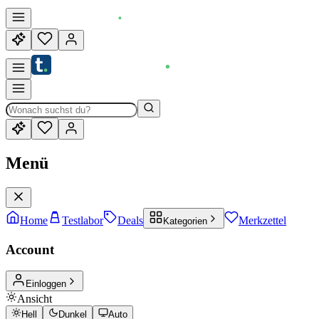
Menü
Home
Testlabor
Deals
Merkzettel
Kategorien
Account
Einloggen
Ansicht
Hell
Dunkel
Auto