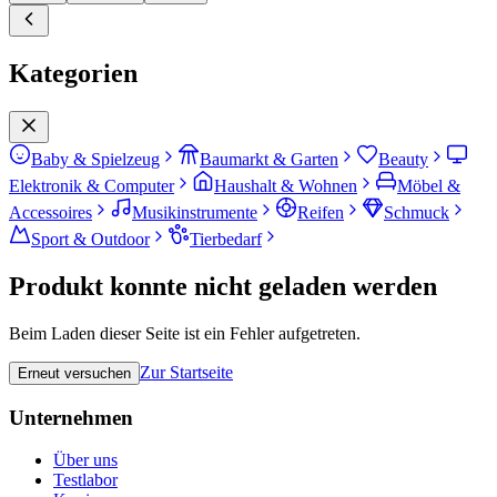
Kategorien
Baby & Spielzeug
Baumarkt & Garten
Beauty
Elektronik & Computer
Haushalt & Wohnen
Möbel &
Accessoires
Musikinstrumente
Reifen
Schmuck
Sport & Outdoor
Tierbedarf
Produkt konnte nicht geladen werden
Beim Laden dieser Seite ist ein Fehler aufgetreten.
Zur Startseite
Erneut versuchen
Unternehmen
Über uns
Testlabor