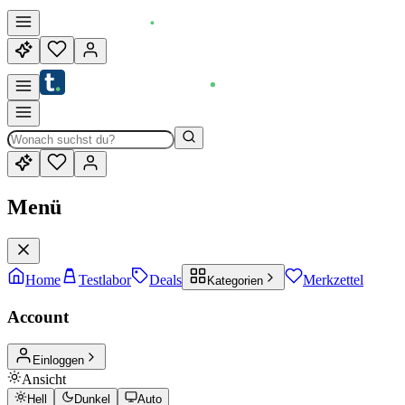
Menü
Home
Testlabor
Deals
Merkzettel
Kategorien
Account
Einloggen
Ansicht
Hell
Dunkel
Auto