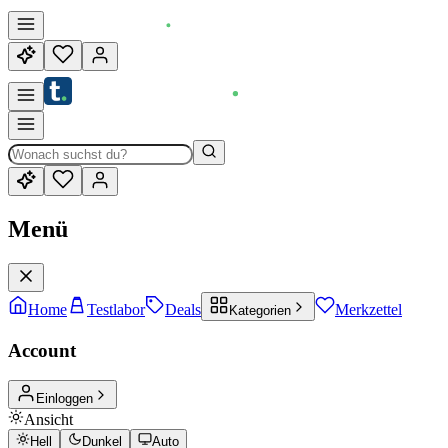
Menü
Home
Testlabor
Deals
Merkzettel
Kategorien
Account
Einloggen
Ansicht
Hell
Dunkel
Auto