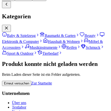
Kategorien
Baby & Spielzeug
Baumarkt & Garten
Beauty
Elektronik & Computer
Haushalt & Wohnen
Möbel &
Accessoires
Musikinstrumente
Reifen
Schmuck
Sport & Outdoor
Tierbedarf
Produkt konnte nicht geladen werden
Beim Laden dieser Seite ist ein Fehler aufgetreten.
Zur Startseite
Erneut versuchen
Unternehmen
Über uns
Testlabor