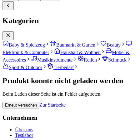
Kategorien
Baby & Spielzeug
Baumarkt & Garten
Beauty
Elektronik & Computer
Haushalt & Wohnen
Möbel &
Accessoires
Musikinstrumente
Reifen
Schmuck
Sport & Outdoor
Tierbedarf
Produkt konnte nicht geladen werden
Beim Laden dieser Seite ist ein Fehler aufgetreten.
Zur Startseite
Erneut versuchen
Unternehmen
Über uns
Testlabor