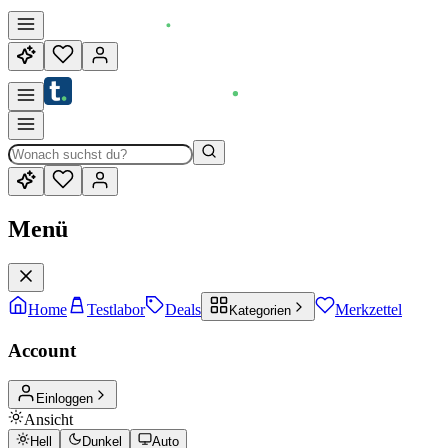
Menü
Home
Testlabor
Deals
Merkzettel
Kategorien
Account
Einloggen
Ansicht
Hell
Dunkel
Auto