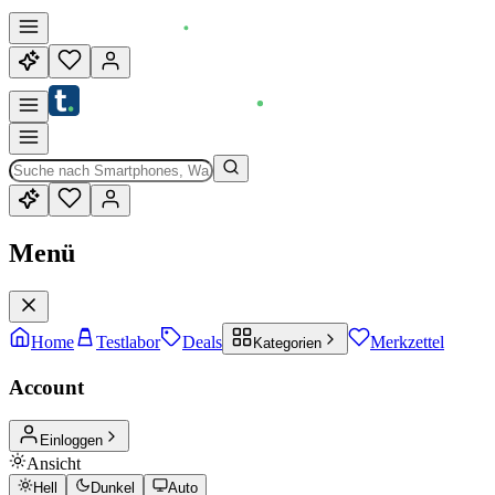
Menü
Home
Testlabor
Deals
Merkzettel
Kategorien
Account
Einloggen
Ansicht
Hell
Dunkel
Auto