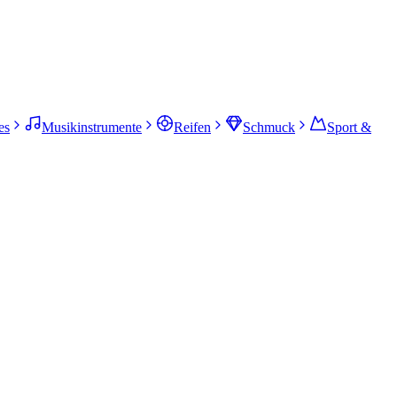
es
Musikinstrumente
Reifen
Schmuck
Sport &