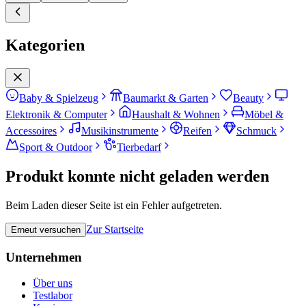
Kategorien
Baby & Spielzeug
Baumarkt & Garten
Beauty
Elektronik & Computer
Haushalt & Wohnen
Möbel &
Accessoires
Musikinstrumente
Reifen
Schmuck
Sport & Outdoor
Tierbedarf
Produkt konnte nicht geladen werden
Beim Laden dieser Seite ist ein Fehler aufgetreten.
Zur Startseite
Erneut versuchen
Unternehmen
Über uns
Testlabor