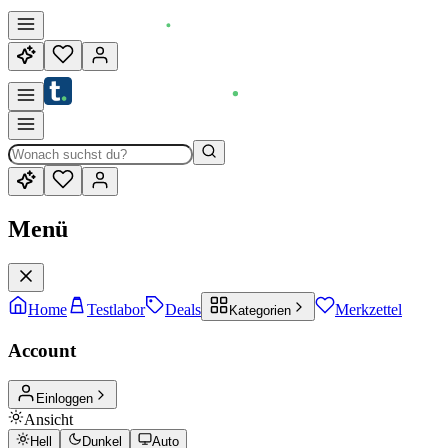
Menü
Home
Testlabor
Deals
Merkzettel
Kategorien
Account
Einloggen
Ansicht
Hell
Dunkel
Auto