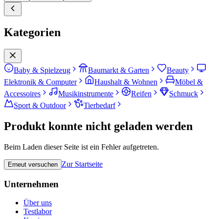
Kategorien
Baby & Spielzeug
Baumarkt & Garten
Beauty
Elektronik & Computer
Haushalt & Wohnen
Möbel &
Accessoires
Musikinstrumente
Reifen
Schmuck
Sport & Outdoor
Tierbedarf
Produkt konnte nicht geladen werden
Beim Laden dieser Seite ist ein Fehler aufgetreten.
Zur Startseite
Erneut versuchen
Unternehmen
Über uns
Testlabor