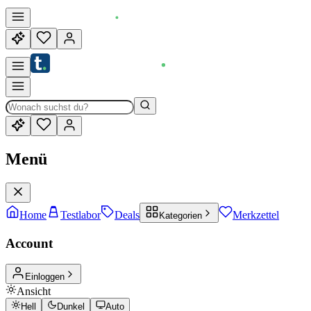
Menü
Home
Testlabor
Deals
Merkzettel
Kategorien
Account
Einloggen
Ansicht
Hell
Dunkel
Auto