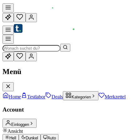
Menü
Home
Testlabor
Deals
Merkzettel
Kategorien
Account
Einloggen
Ansicht
Hell
Dunkel
Auto