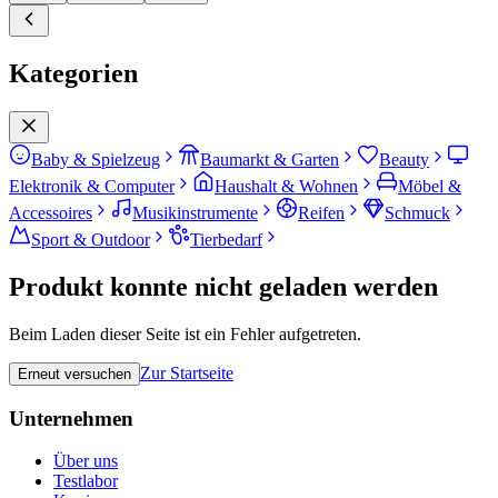
Kategorien
Baby & Spielzeug
Baumarkt & Garten
Beauty
Elektronik & Computer
Haushalt & Wohnen
Möbel &
Accessoires
Musikinstrumente
Reifen
Schmuck
Sport & Outdoor
Tierbedarf
Produkt konnte nicht geladen werden
Beim Laden dieser Seite ist ein Fehler aufgetreten.
Zur Startseite
Erneut versuchen
Unternehmen
Über uns
Testlabor