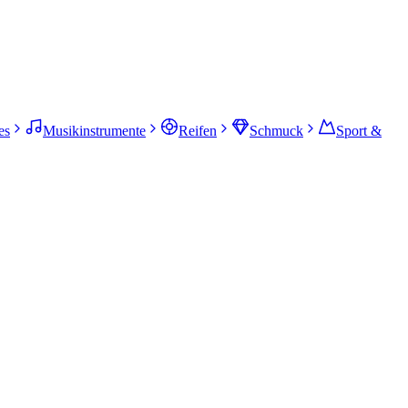
es
Musikinstrumente
Reifen
Schmuck
Sport &