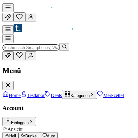
Menü
Home
Testlabor
Deals
Merkzettel
Kategorien
Account
Einloggen
Ansicht
Hell
Dunkel
Auto