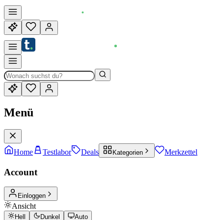
Menü
Home
Testlabor
Deals
Merkzettel
Kategorien
Account
Einloggen
Ansicht
Hell
Dunkel
Auto