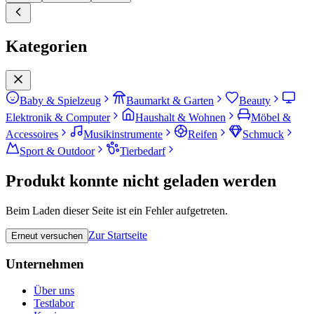
Kategorien
Baby & Spielzeug
Baumarkt & Garten
Beauty
Elektronik & Computer
Haushalt & Wohnen
Möbel &
Accessoires
Musikinstrumente
Reifen
Schmuck
Sport & Outdoor
Tierbedarf
Produkt konnte nicht geladen werden
Beim Laden dieser Seite ist ein Fehler aufgetreten.
Zur Startseite
Erneut versuchen
Unternehmen
Über uns
Testlabor