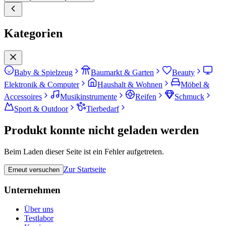
Kategorien
Baby & Spielzeug
Baumarkt & Garten
Beauty
Elektronik & Computer
Haushalt & Wohnen
Möbel &
Accessoires
Musikinstrumente
Reifen
Schmuck
Sport & Outdoor
Tierbedarf
Produkt konnte nicht geladen werden
Beim Laden dieser Seite ist ein Fehler aufgetreten.
Zur Startseite
Erneut versuchen
Unternehmen
Über uns
Testlabor