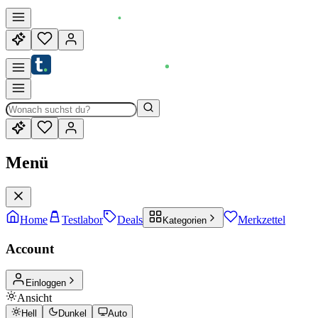
Menü
Home
Testlabor
Deals
Merkzettel
Kategorien
Account
Einloggen
Ansicht
Hell
Dunkel
Auto