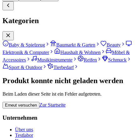
Kategorien
Baby & Spielzeug
Baumarkt & Garten
Beauty
Elektronik & Computer
Haushalt & Wohnen
Möbel &
Accessoires
Musikinstrumente
Reifen
Schmuck
Sport & Outdoor
Tierbedarf
Produkt konnte nicht geladen werden
Beim Laden dieser Seite ist ein Fehler aufgetreten.
Zur Startseite
Erneut versuchen
Unternehmen
Über uns
Testlabor