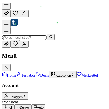
Menü
Home
Testlabor
Deals
Merkzettel
Kategorien
Account
Einloggen
Ansicht
Hell
Dunkel
Auto