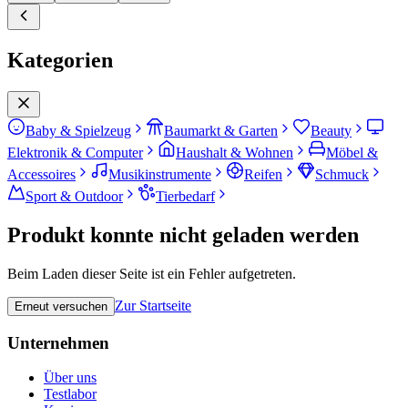
Kategorien
Baby & Spielzeug
Baumarkt & Garten
Beauty
Elektronik & Computer
Haushalt & Wohnen
Möbel &
Accessoires
Musikinstrumente
Reifen
Schmuck
Sport & Outdoor
Tierbedarf
Produkt konnte nicht geladen werden
Beim Laden dieser Seite ist ein Fehler aufgetreten.
Zur Startseite
Erneut versuchen
Unternehmen
Über uns
Testlabor