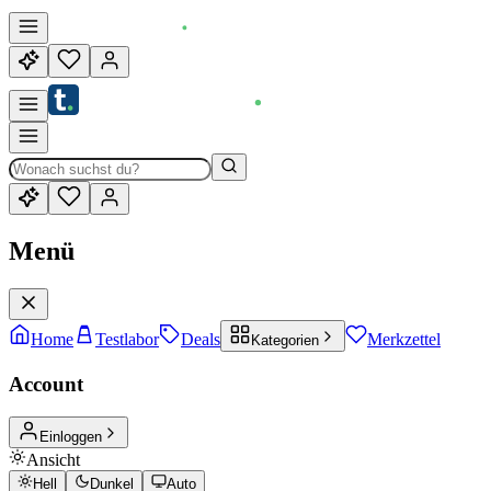
Menü
Home
Testlabor
Deals
Merkzettel
Kategorien
Account
Einloggen
Ansicht
Hell
Dunkel
Auto