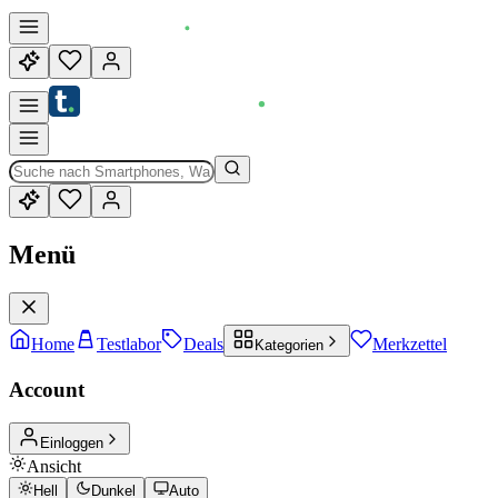
Menü
Home
Testlabor
Deals
Merkzettel
Kategorien
Account
Einloggen
Ansicht
Hell
Dunkel
Auto