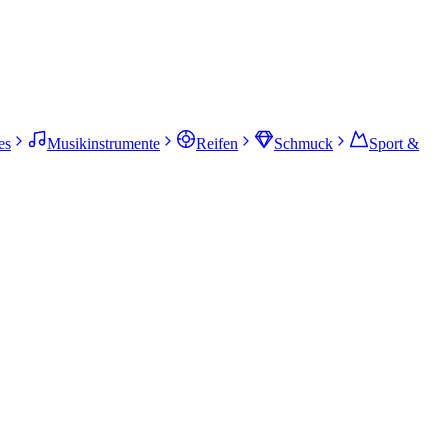
es
Musikinstrumente
Reifen
Schmuck
Sport &