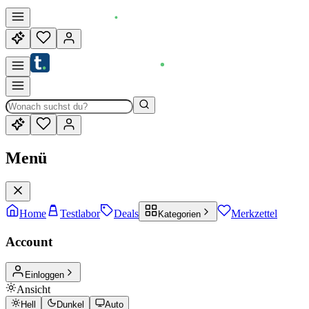
Menü
Home
Testlabor
Deals
Merkzettel
Kategorien
Account
Einloggen
Ansicht
Hell
Dunkel
Auto