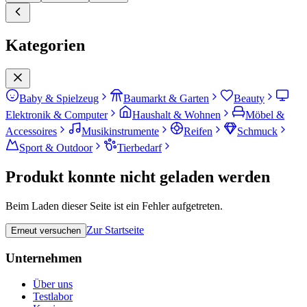
Kategorien
Baby & Spielzeug
Baumarkt & Garten
Beauty
Elektronik & Computer
Haushalt & Wohnen
Möbel &
Accessoires
Musikinstrumente
Reifen
Schmuck
Sport & Outdoor
Tierbedarf
Produkt konnte nicht geladen werden
Beim Laden dieser Seite ist ein Fehler aufgetreten.
Zur Startseite
Erneut versuchen
Unternehmen
Über uns
Testlabor