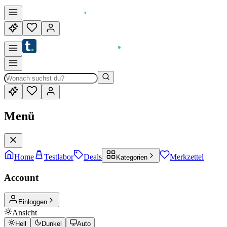
Menü
Home
Testlabor
Deals
Merkzettel
Kategorien
Account
Einloggen
Ansicht
Hell
Dunkel
Auto