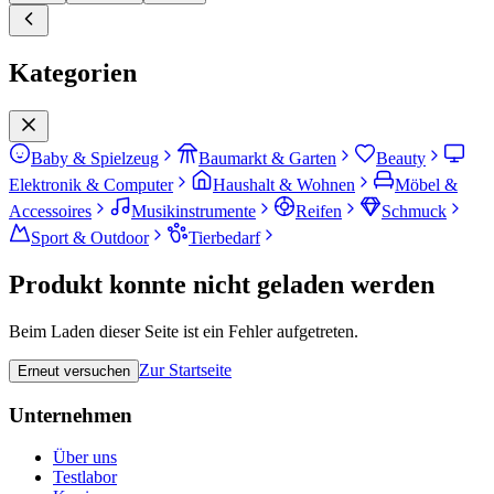
Kategorien
Baby & Spielzeug
Baumarkt & Garten
Beauty
Elektronik & Computer
Haushalt & Wohnen
Möbel &
Accessoires
Musikinstrumente
Reifen
Schmuck
Sport & Outdoor
Tierbedarf
Produkt konnte nicht geladen werden
Beim Laden dieser Seite ist ein Fehler aufgetreten.
Zur Startseite
Erneut versuchen
Unternehmen
Über uns
Testlabor