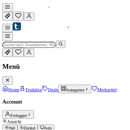
Menü
Home
Testlabor
Deals
Merkzettel
Kategorien
Account
Einloggen
Ansicht
Hell
Dunkel
Auto