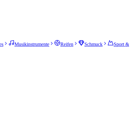
es
Musikinstrumente
Reifen
Schmuck
Sport &