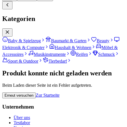
Kategorien
Baby & Spielzeug
Baumarkt & Garten
Beauty
Elektronik & Computer
Haushalt & Wohnen
Möbel &
Accessoires
Musikinstrumente
Reifen
Schmuck
Sport & Outdoor
Tierbedarf
Produkt konnte nicht geladen werden
Beim Laden dieser Seite ist ein Fehler aufgetreten.
Zur Startseite
Erneut versuchen
Unternehmen
Über uns
Testlabor