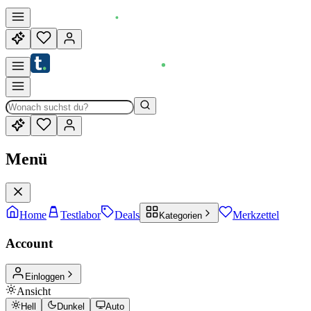
Menü
Home
Testlabor
Deals
Merkzettel
Kategorien
Account
Einloggen
Ansicht
Hell
Dunkel
Auto