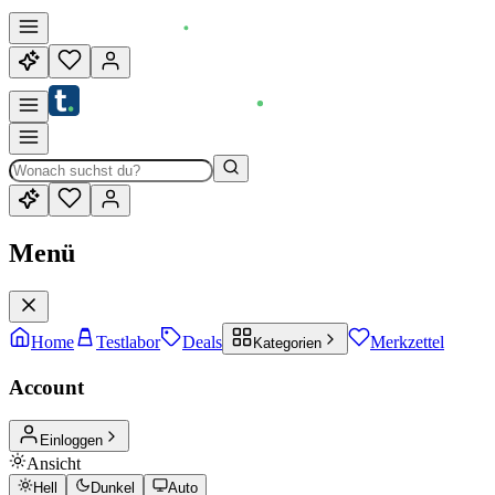
Menü
Home
Testlabor
Deals
Merkzettel
Kategorien
Account
Einloggen
Ansicht
Hell
Dunkel
Auto