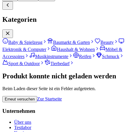
Kategorien
Baby & Spielzeug
Baumarkt & Garten
Beauty
Elektronik & Computer
Haushalt & Wohnen
Möbel &
Accessoires
Musikinstrumente
Reifen
Schmuck
Sport & Outdoor
Tierbedarf
Produkt konnte nicht geladen werden
Beim Laden dieser Seite ist ein Fehler aufgetreten.
Zur Startseite
Erneut versuchen
Unternehmen
Über uns
Testlabor