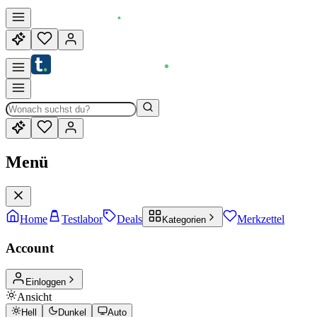
Menü
Home
Testlabor
Deals
Merkzettel
Kategorien
Account
Einloggen
Ansicht
Hell
Dunkel
Auto