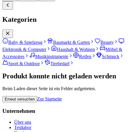
Kategorien
Baby & Spielzeug
Baumarkt & Garten
Beauty
Elektronik & Computer
Haushalt & Wohnen
Möbel &
Accessoires
Musikinstrumente
Reifen
Schmuck
Sport & Outdoor
Tierbedarf
Produkt konnte nicht geladen werden
Beim Laden dieser Seite ist ein Fehler aufgetreten.
Zur Startseite
Erneut versuchen
Unternehmen
Über uns
Testlabor