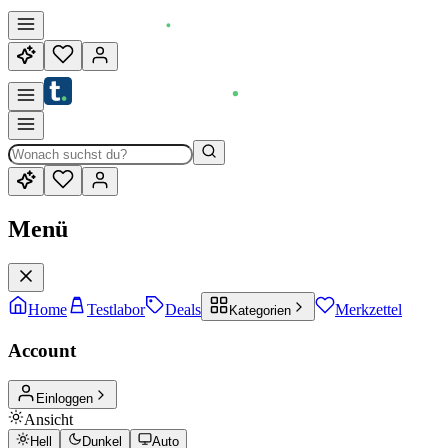
Menü
Home
Testlabor
Deals
Merkzettel
Kategorien
Account
Einloggen
Ansicht
Hell
Dunkel
Auto