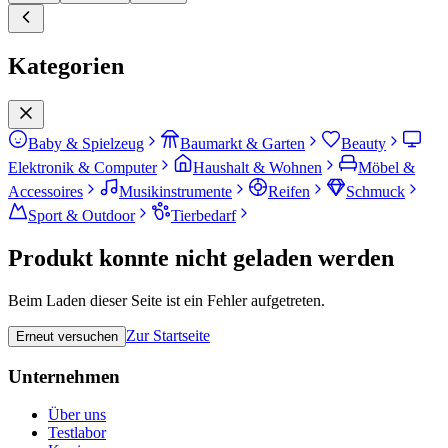
Kategorien
Baby & Spielzeug
Baumarkt & Garten
Beauty
Elektronik & Computer
Haushalt & Wohnen
Möbel &
Accessoires
Musikinstrumente
Reifen
Schmuck
Sport & Outdoor
Tierbedarf
Produkt konnte nicht geladen werden
Beim Laden dieser Seite ist ein Fehler aufgetreten.
Zur Startseite
Erneut versuchen
Unternehmen
Über uns
Testlabor