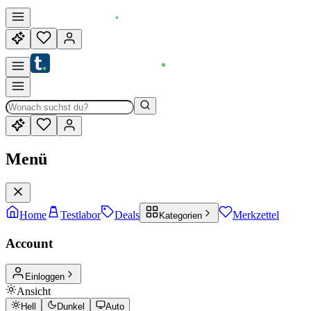
Menü
Home
Testlabor
Deals
Merkzettel
Kategorien
Account
Einloggen
Ansicht
Hell
Dunkel
Auto