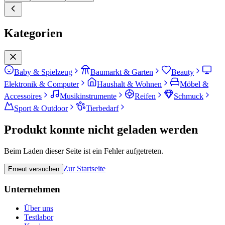
Kategorien
Baby & Spielzeug
Baumarkt & Garten
Beauty
Elektronik & Computer
Haushalt & Wohnen
Möbel &
Accessoires
Musikinstrumente
Reifen
Schmuck
Sport & Outdoor
Tierbedarf
Produkt konnte nicht geladen werden
Beim Laden dieser Seite ist ein Fehler aufgetreten.
Zur Startseite
Erneut versuchen
Unternehmen
Über uns
Testlabor