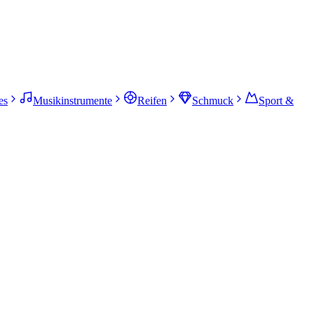
es
Musikinstrumente
Reifen
Schmuck
Sport &