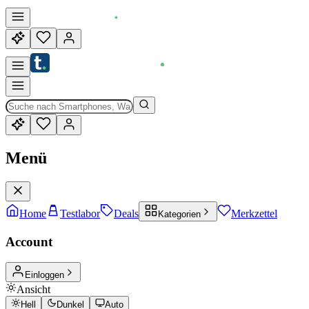
Menü
Home
Testlabor
Deals
Merkzettel
Kategorien
Account
Einloggen
Ansicht
Hell
Dunkel
Auto