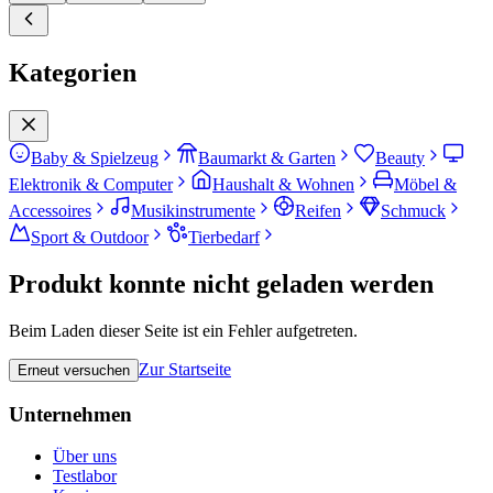
Kategorien
Baby & Spielzeug
Baumarkt & Garten
Beauty
Elektronik & Computer
Haushalt & Wohnen
Möbel &
Accessoires
Musikinstrumente
Reifen
Schmuck
Sport & Outdoor
Tierbedarf
Produkt konnte nicht geladen werden
Beim Laden dieser Seite ist ein Fehler aufgetreten.
Zur Startseite
Erneut versuchen
Unternehmen
Über uns
Testlabor