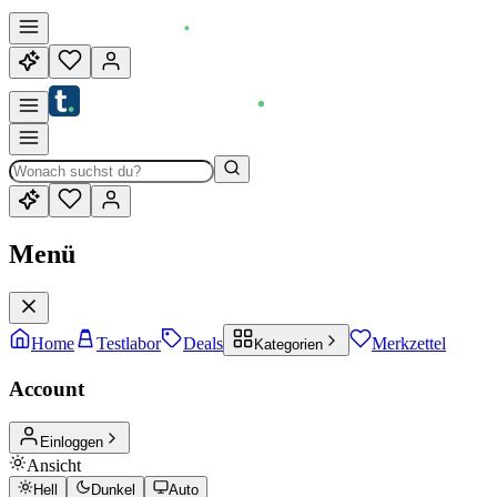
Menü
Home
Testlabor
Deals
Merkzettel
Kategorien
Account
Einloggen
Ansicht
Hell
Dunkel
Auto