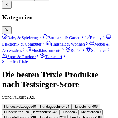
Kategorien
Baby & Spielzeug
Baumarkt & Garten
Beauty
Elektronik & Computer
Haushalt & Wohnen
Möbel &
Accessoires
Musikinstrumente
Reifen
Schmuck
Sport & Outdoor
Tierbedarf
Startseite
/
Trixie
Die besten Trixie Produkte
nach Testsieger-Score
Stand:
August 2026
Hundespielzeuge
540
Hundegeschirre
434
Hundeleinen
408
Hundebetten
270
Kratzbäume
248
Hunde
246
Kleintiere
240
Hundefutternäpfe
239
Hundemäntel
228
Hundehalsbänder
188