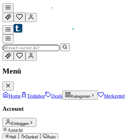
Menü
Home
Testlabor
Deals
Merkzettel
Kategorien
Account
Einloggen
Ansicht
Hell
Dunkel
Auto