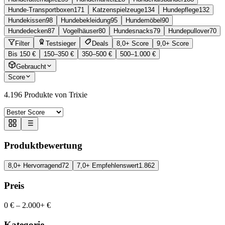
Hunde-Transportboxen
171
Katzenspielzeuge
134
Hundepflege
132
Hundekissen
98
Hundebekleidung
95
Hundemöbel
90
Hundedecken
87
Vogelhäuser
80
Hundesnacks
79
Hundepullover
70
Filter
Testsieger
Deals
8,0+ Score
9,0+ Score
Bis 150 €
150–350 €
350–500 €
500–1.000 €
Gebraucht
Score
4.196
Produkte von Trixie
Produktbewertung
8,0+ Hervorragend
72
7,0+ Empfehlenswert
1.862
Preis
0 €
–
2.000+ €
Kategorie