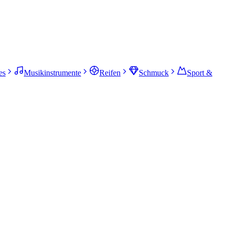
es
Musikinstrumente
Reifen
Schmuck
Sport &