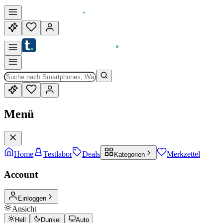
Menü
Home
Testlabor
Deals
Merkzettel
Kategorien
Account
Einloggen
Ansicht
Hell
Dunkel
Auto