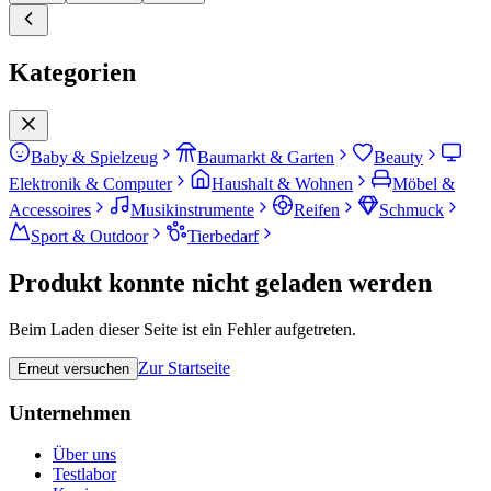
Kategorien
Baby & Spielzeug
Baumarkt & Garten
Beauty
Elektronik & Computer
Haushalt & Wohnen
Möbel &
Accessoires
Musikinstrumente
Reifen
Schmuck
Sport & Outdoor
Tierbedarf
Produkt konnte nicht geladen werden
Beim Laden dieser Seite ist ein Fehler aufgetreten.
Zur Startseite
Erneut versuchen
Unternehmen
Über uns
Testlabor