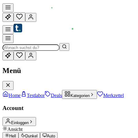
Menü
Home
Testlabor
Deals
Merkzettel
Kategorien
Account
Einloggen
Ansicht
Hell
Dunkel
Auto