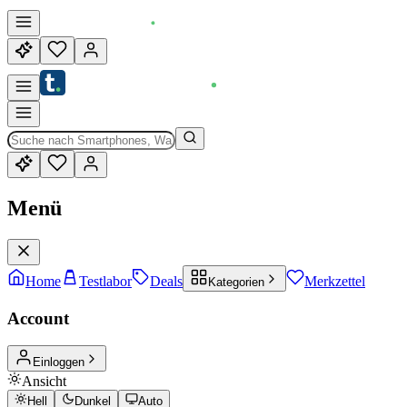
Menü
Home
Testlabor
Deals
Merkzettel
Kategorien
Account
Einloggen
Ansicht
Hell
Dunkel
Auto