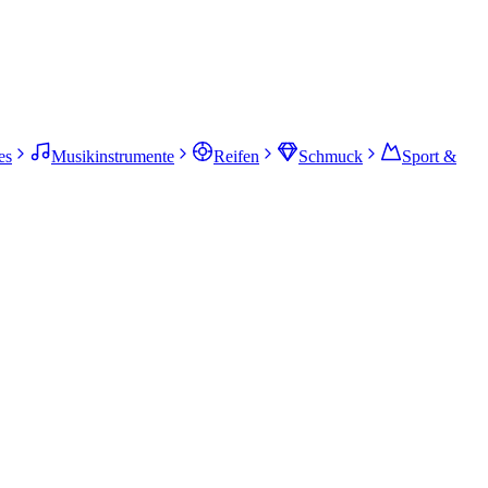
es
Musikinstrumente
Reifen
Schmuck
Sport &