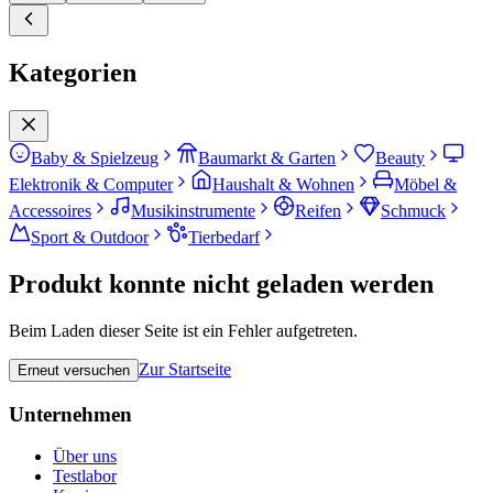
Kategorien
Baby & Spielzeug
Baumarkt & Garten
Beauty
Elektronik & Computer
Haushalt & Wohnen
Möbel &
Accessoires
Musikinstrumente
Reifen
Schmuck
Sport & Outdoor
Tierbedarf
Produkt konnte nicht geladen werden
Beim Laden dieser Seite ist ein Fehler aufgetreten.
Zur Startseite
Erneut versuchen
Unternehmen
Über uns
Testlabor