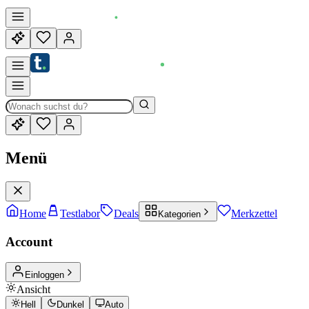
Menü
Home
Testlabor
Deals
Merkzettel
Kategorien
Account
Einloggen
Ansicht
Hell
Dunkel
Auto