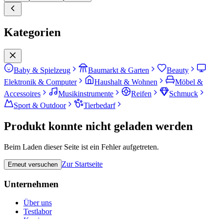
Kategorien
Baby & Spielzeug
Baumarkt & Garten
Beauty
Elektronik & Computer
Haushalt & Wohnen
Möbel &
Accessoires
Musikinstrumente
Reifen
Schmuck
Sport & Outdoor
Tierbedarf
Produkt konnte nicht geladen werden
Beim Laden dieser Seite ist ein Fehler aufgetreten.
Zur Startseite
Erneut versuchen
Unternehmen
Über uns
Testlabor