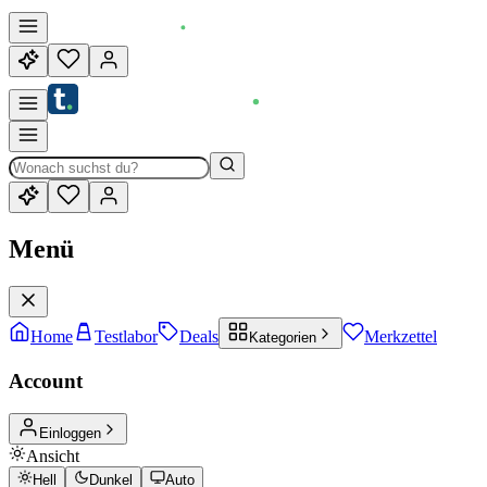
Menü
Home
Testlabor
Deals
Merkzettel
Kategorien
Account
Einloggen
Ansicht
Hell
Dunkel
Auto