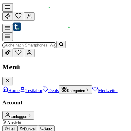
Menü
Home
Testlabor
Deals
Merkzettel
Kategorien
Account
Einloggen
Ansicht
Hell
Dunkel
Auto