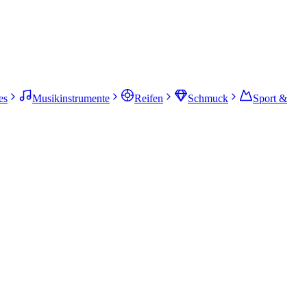
es
Musikinstrumente
Reifen
Schmuck
Sport &