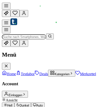
Menü
Home
Testlabor
Deals
Merkzettel
Kategorien
Account
Einloggen
Ansicht
Hell
Dunkel
Auto