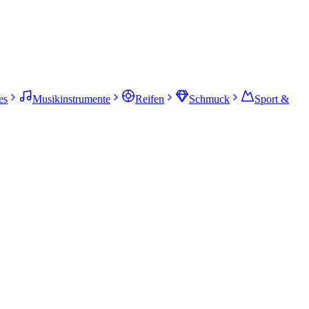
es
Musikinstrumente
Reifen
Schmuck
Sport &