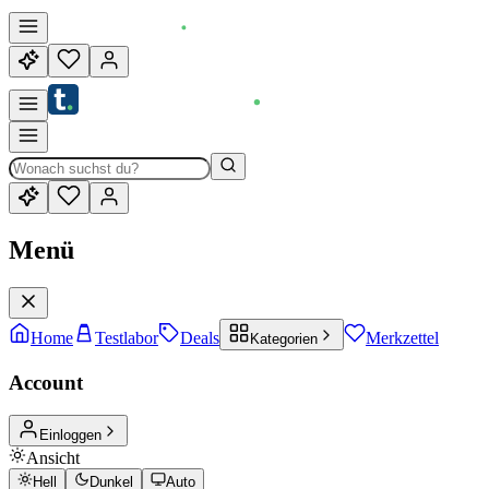
Menü
Home
Testlabor
Deals
Merkzettel
Kategorien
Account
Einloggen
Ansicht
Hell
Dunkel
Auto