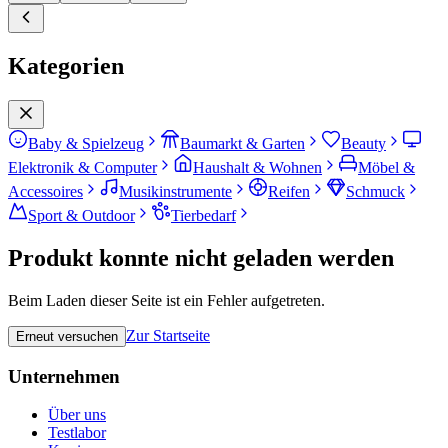
Kategorien
Baby & Spielzeug
Baumarkt & Garten
Beauty
Elektronik & Computer
Haushalt & Wohnen
Möbel &
Accessoires
Musikinstrumente
Reifen
Schmuck
Sport & Outdoor
Tierbedarf
Produkt konnte nicht geladen werden
Beim Laden dieser Seite ist ein Fehler aufgetreten.
Zur Startseite
Erneut versuchen
Unternehmen
Über uns
Testlabor